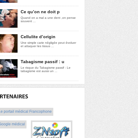
Ce qu’on ne doit p
Quand on a mal a une dent ,on pense
souvent ...
Cellulite d’origin
Une simple carie négligée peut évoluer
et attaquer les tissus ...
Tabagisme passif : u
Le risque du Tabagisme passif : Le
tabagisme est aussi un ...