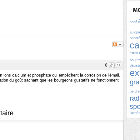
acné
autopa
pancr
ca
citron
pour l
0
dépist
ex
 en ions calcium et phosphate qui empêchent la corrosion de l'émail.
ciation du goût sachant que les bourgeons gustatifs ne fonctionnent
gra
perdre
rad
spo
taire
l'acné