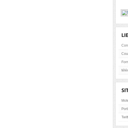
Con
Cou
For
tél
Mot
Port
Twit