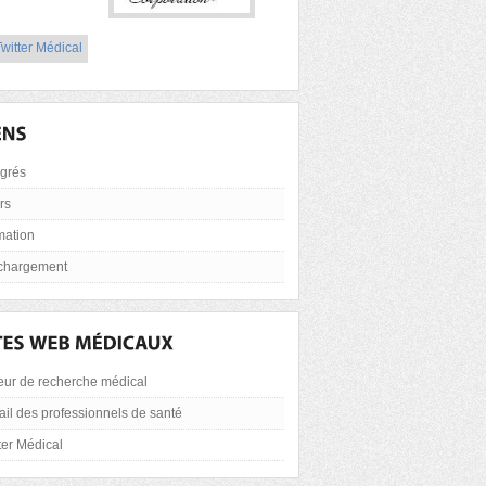
grés
rs
mation
échargement
eur de recherche médical
ail des professionnels de santé
ter Médical